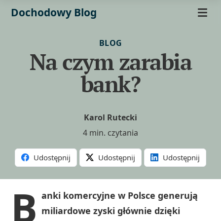
Dochodowy Blog
BLOG
Na czym zarabia
bank?
Karol Rutecki
4 min. czytania
Udostępnij
Udostępnij
Udostępnij
B
anki komercyjne w Polsce generują
miliardowe zyski głównie dzięki