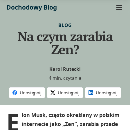
Dochodowy Blog
BLOG
Na czym zarabia
Zen?
Karol Rutecki
4 min. czytania
Udostępnij
Udostępnij
Udostępnij
E
lon Musk, często określany w polskim
internecie jako „Zen”, zarabia przede