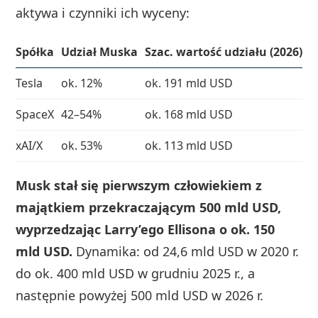
aktywa i czynniki ich wyceny:
Spółka
Udział Muska
Szac. wartość udziału (2026)
K
Tesla
ok. 12%
ok. 191 mld USD
w
SpaceX
42–54%
ok. 168 mld USD
p
xAI/X
ok. 53%
ok. 113 mld USD
s
Musk stał się pierwszym człowiekiem z
majątkiem przekraczającym 500 mld USD,
wyprzedzając Larry’ego Ellisona o ok. 150
mld USD.
Dynamika: od 24,6 mld USD w 2020 r.
do ok. 400 mld USD w grudniu 2025 r., a
następnie powyżej 500 mld USD w 2026 r.