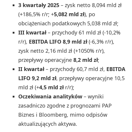
3 kwartały 2025
– zysk netto 8,094 mld zł
(+186,5% r/r; +
5,082 mld zł
), po
obciążeniach podatkowych 5,038 mld zł;
III kwartał
– przychody 61 mld zł (-10,2%
r/r),
EBITDA LIFO 8,9 mld zł
(-6,3% r/r),
zysk netto 2,16 mld zł (+1050% r/r),
przepływy operacyjne
8,2 mld zł
;
II kwartał
– przychody 60,7 mld zł,
EBITDA
LIFO 9,2 mld zł
, przepływy operacyjne 10,5
mld zł (+
4,5 mld zł
r/r);
Oczekiwania analityków
– wyniki
zasadniczo zgodne z prognozami PAP
Biznes i Bloomberg, mimo odpisów
aktualizujących aktywa.