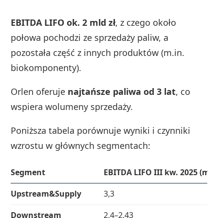
EBITDA LIFO ok. 2 mld zł
, z czego około
połowa pochodzi ze sprzedaży paliw, a
pozostała część z innych produktów (m.in.
biokomponenty).
Orlen oferuje
najtańsze paliwa od 3 lat
, co
wspiera wolumeny sprzedaży.
Poniższa tabela porównuje wyniki i czynniki
wzrostu w głównych segmentach:
Segment
EBITDA LIFO III kw. 2025 (mld 
Upstream&Supply
3,3
Downstream
2,4–2,43