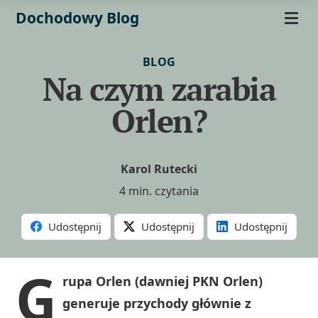
Dochodowy Blog
BLOG
Na czym zarabia
Orlen?
Karol Rutecki
4 min. czytania
Udostępnij
Udostępnij
Udostępnij
G
rupa Orlen (dawniej PKN Orlen)
generuje przychody głównie z