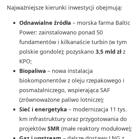
Najważniejsze kierunki inwestycji obejmują:
Odnawialne źródła
– morska farma Baltic
Power: zainstalowano ponad 50
fundamentów i kilkanaście turbin (w tym
polskie gondole); pozyskano
3,5 mld zł
z
KPO;
Biopaliwa
– nowa instalacja
biokomponentów z oleju rzepakowego i
posmażalniczego, wspierająca SAF
(zrównoważone paliwo lotnicze);
Sieć i energetyka
– modernizacja 11 tys.
km infrastruktury oraz przygotowania do
projektów
SMR
(małe reaktory modułowe);
Gaz i upstream
– dalsze dostawy LNG z