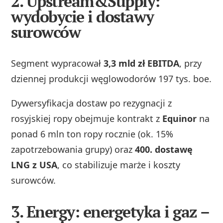
2.
Upstream&Supply:
wydobycie i dostawy
surowców
Segment wypracował
3,3 mld zł EBITDA
, przy
dziennej produkcji węglowodorów 197 tys. boe.
Dywersyfikacja dostaw po rezygnacji z
rosyjskiej ropy obejmuje kontrakt z
Equinor
na
ponad 6 mln ton ropy rocznie (ok. 15%
zapotrzebowania grupy) oraz
400. dostawę
LNG z USA
, co stabilizuje marże i koszty
surowców.
3.
Energy: energetyka i gaz –