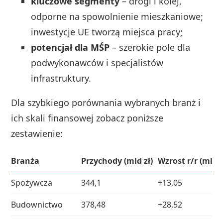
kluczowe segmenty
– drogi i kolej,
odporne na spowolnienie mieszkaniowe;
inwestycje UE tworzą miejsca pracy;
potencjał dla MŚP
– szerokie pole dla
podwykonawców i specjalistów
infrastruktury.
Dla szybkiego porównania wybranych branż i
ich skali finansowej zobacz poniższe
zestawienie:
Branża
Przychody (mld zł)
Wzrost r/r (mld z
Spożywcza
344,1
+13,05
Budownictwo
378,48
+28,52