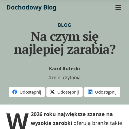
Dochodowy Blog
BLOG
Na czym się
najlepiej zarabia?
Karol Rutecki
4 min. czytania
Udostępnij
Udostępnij
Udostępnij
W
2026 roku największe szanse na
wysokie zarobki
oferują branże takie