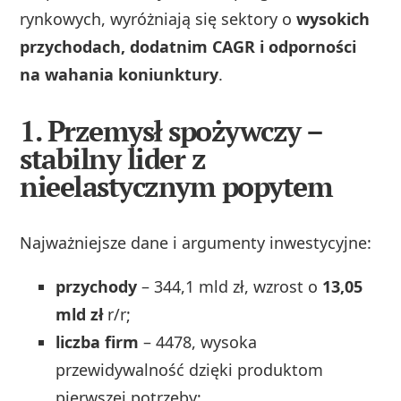
rynkowych, wyróżniają się sektory o
wysokich
przychodach, dodatnim CAGR i odporności
na wahania koniunktury
.
1.
Przemysł spożywczy
–
stabilny lider z
nieelastycznym popytem
Najważniejsze dane i argumenty inwestycyjne:
przychody
– 344,1 mld zł, wzrost o
13,05
mld zł
r/r;
liczba firm
– 4478, wysoka
przewidywalność dzięki produktom
pierwszej potrzeby;