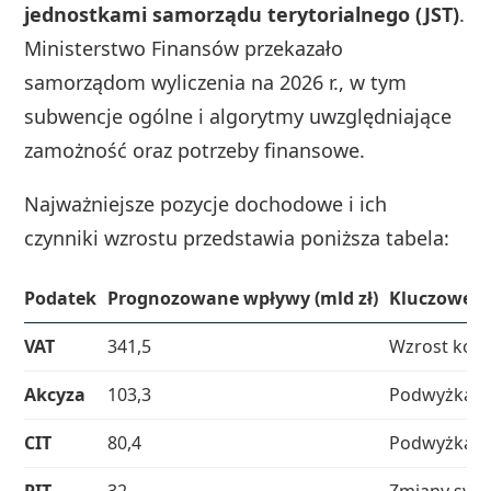
jednostkami samorządu terytorialnego (JST)
.
Ministerstwo Finansów przekazało
samorządom wyliczenia na 2026 r., w tym
subwencje ogólne i algorytmy uwzględniające
zamożność oraz potrzeby finansowe.
Najważniejsze pozycje dochodowe i ich
czynniki wzrostu przedstawia poniższa tabela:
Podatek
Prognozowane wpływy (mld zł)
Kluczowe c
VAT
341,5
Wzrost konsu
Akcyza
103,3
Podwyżka st
CIT
80,4
Podwyżka s
PIT
32
Zmiany sys