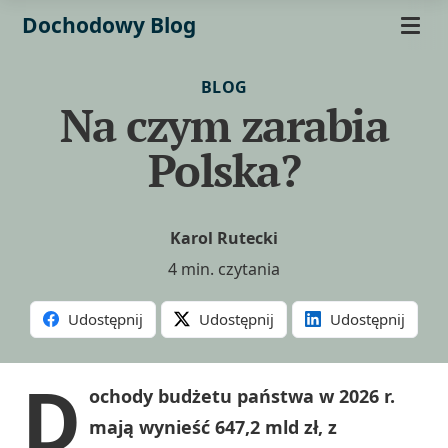
Dochodowy Blog
BLOG
Na czym zarabia
Polska?
Karol Rutecki
4 min. czytania
Udostępnij
Udostępnij
Udostępnij
D
ochody budżetu państwa w 2026 r.
mają wynieść 647,2 mld zł, z