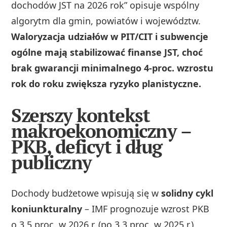
dochodów JST na 2026 rok” opisuje wspólny
algorytm dla gmin, powiatów i województw.
Waloryzacja udziałów w PIT/CIT i subwencje
ogólne mają stabilizować finanse JST, choć
brak gwarancji minimalnego 4-proc. wzrostu
rok do roku zwiększa ryzyko planistyczne.
Szerszy kontekst
makroekonomiczny –
PKB, deficyt i dług
publiczny
Dochody budżetowe wpisują się w
solidny cykl
koniunkturalny
– IMF prognozuje wzrost PKB
o 3,5 proc. w 2026 r. (po 3,3 proc. w 2025 r.),