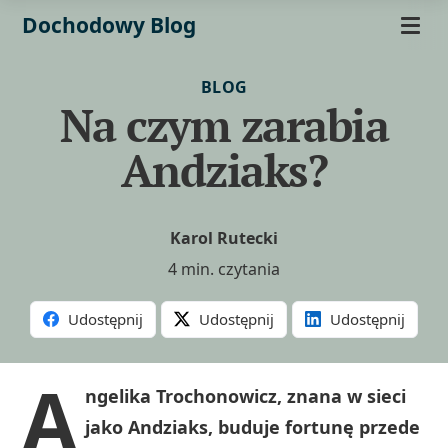
Dochodowy Blog
BLOG
Na czym zarabia
Andziaks?
Karol Rutecki
4 min. czytania
Udostępnij
Udostępnij
Udostępnij
A
ngelika Trochonowicz, znana w sieci
jako Andziaks, buduje fortunę przede