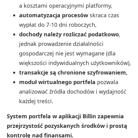
a kosztami operacyjnymi platformy,
automatyzacja procesów
skraca czas
wypłat do 7-10 dni roboczych,
dochody należy rozliczać podatkowo
,
jednak prowadzenie działalności
gospodarczej nie jest wymagane (dla
większości indywidualnych użytkowników),
transakcje są chronione szyfrowaniem,
moduł wirtualnego portfela
pozwala
analizować źródła dochodów i wydajność
każdej treści.
System portfela w aplikacji Billin zapewnia
przejrzystość pozyskanych środków i prostą
kontrolę nad finansami.