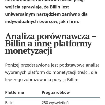
wejścia sprawiają, że Billin jest
uniwersalnym narzędziem zarówno dla
indywidualnych twórców, jak i firm.
Analiza porównawcza –
Billin a inne platformy
monetyzacji
Poniżej przedstawiona jest podstawowa analiza
wybranych platform do monetyzacji treści, dla
lepszego zobrazowania pozycji Billin:
Platforma
Próg zarobków
Billin
250 wyświetleń