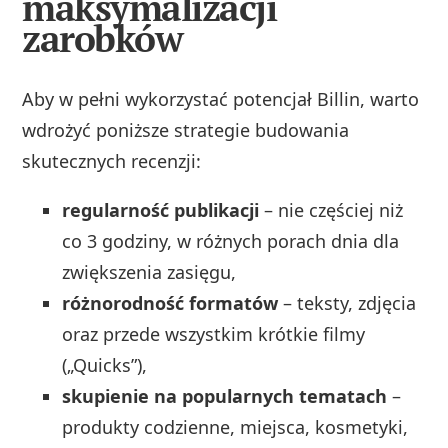
maksymalizacji
zarobków
Aby w pełni wykorzystać potencjał Billin, warto
wdrożyć poniższe strategie budowania
skutecznych recenzji:
regularność publikacji
– nie częściej niż
co 3 godziny, w różnych porach dnia dla
zwiększenia zasięgu,
różnorodność formatów
– teksty, zdjęcia
oraz przede wszystkim krótkie filmy
(„Quicks”),
skupienie na popularnych tematach
–
produkty codzienne, miejsca, kosmetyki,