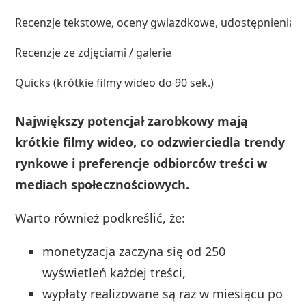
Recenzje tekstowe, oceny gwiazdkowe, udostępnienia
Recenzje ze zdjęciami / galerie
Quicks (krótkie filmy wideo do 90 sek.)
Największy potencjał zarobkowy mają
krótkie filmy wideo, co odzwierciedla trendy
rynkowe i preferencje odbiorców treści w
mediach społecznościowych.
Warto również podkreślić, że:
monetyzacja zaczyna się od 250
wyświetleń każdej treści,
wypłaty realizowane są raz w miesiącu po