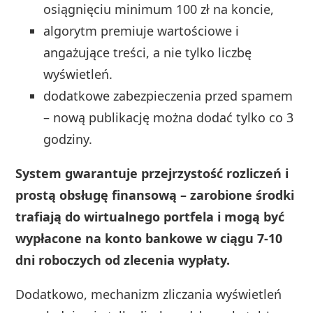
osiągnięciu minimum 100 zł na koncie,
algorytm premiuje wartościowe i
angażujące treści, a nie tylko liczbę
wyświetleń.
dodatkowe zabezpieczenia przed spamem
– nową publikację można dodać tylko co 3
godziny.
System gwarantuje przejrzystość rozliczeń i
prostą obsługę finansową – zarobione środki
trafiają do wirtualnego portfela i mogą być
wypłacone na konto bankowe w ciągu 7-10
dni roboczych od zlecenia wypłaty.
Dodatkowo, mechanizm zliczania wyświetleń