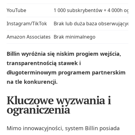
YouTube
1 000 subskrybentów + 4 000h oglą
Instagram/TikTok
Brak lub duża baza obserwujących
Amazon Associates
Brak minimalnego
Billin wyróżnia się niskim progiem wejścia,
transparentnością stawek i
długoterminowym programem partnerskim
na tle konkurencji.
Kluczowe wyzwania i
ograniczenia
Mimo innowacyjności, system Billin posiada