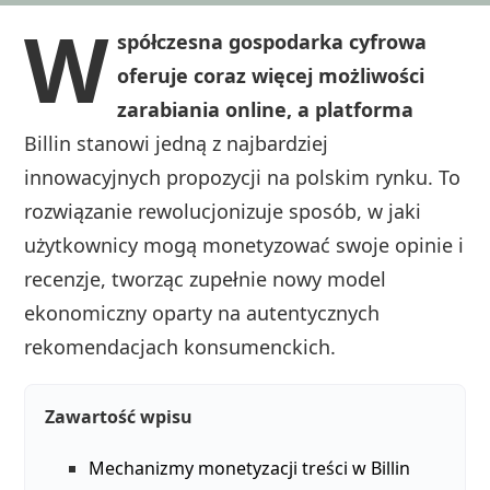
W
spółczesna gospodarka cyfrowa
oferuje coraz więcej możliwości
zarabiania online, a platforma
Billin stanowi jedną z najbardziej
innowacyjnych propozycji na polskim rynku. To
rozwiązanie rewolucjonizuje sposób, w jaki
użytkownicy mogą monetyzować swoje opinie i
recenzje, tworząc zupełnie nowy model
ekonomiczny oparty na autentycznych
rekomendacjach konsumenckich.
Zawartość wpisu
Mechanizmy monetyzacji treści w Billin