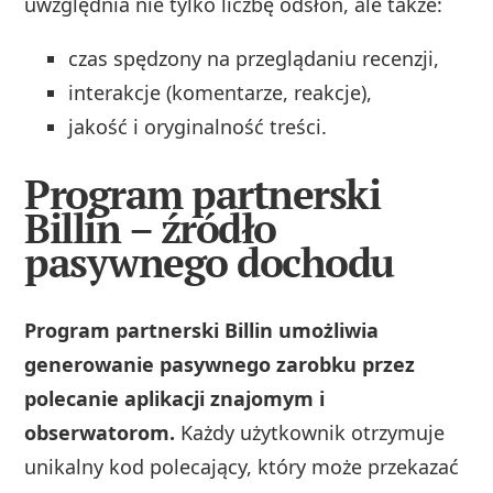
uwzględnia nie tylko liczbę odsłon, ale także:
czas spędzony na przeglądaniu recenzji,
interakcje (komentarze, reakcje),
jakość i oryginalność treści.
Program partnerski
Billin – źródło
pasywnego dochodu
Program partnerski Billin umożliwia
generowanie pasywnego zarobku przez
polecanie aplikacji znajomym i
obserwatorom.
Każdy użytkownik otrzymuje
unikalny kod polecający, który może przekazać