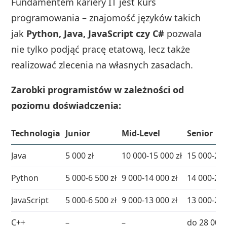
Fundamentem kariery IT jest kurs
programowania – znajomość języków takich
jak
Python, Java, JavaScript czy C#
pozwala
nie tylko podjąć pracę etatową, lecz także
realizować zlecenia na własnych zasadach.
Zarobki programistów w zależności od
poziomu doświadczenia:
Technologia
Junior
Mid-Level
Senior
Java
5 000 zł
10 000-15 000 zł
15 000-25 
Python
5 000-6 500 zł
9 000-14 000 zł
14 000-22 
JavaScript
5 000-6 500 zł
9 000-13 000 zł
13 000-20 
C++
–
–
do 28 000 