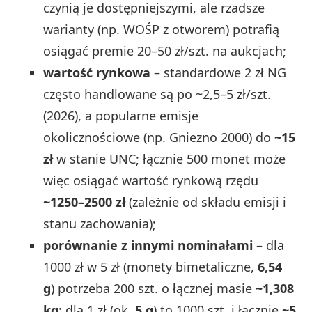
czynią je dostępniejszymi, ale rzadsze
warianty (np. WOŚP z otworem) potrafią
osiągać premie 20–50 zł/szt. na aukcjach;
wartość rynkowa
– standardowe 2 zł NG
często handlowane są po ~2,5–5 zł/szt.
(2026), a popularne emisje
okolicznościowe (np. Gniezno 2000) do
~15
zł
w stanie UNC; łącznie 500 monet może
więc osiągać wartość rynkową rzędu
~1250–2500 zł
(zależnie od składu emisji i
stanu zachowania);
porównanie z innymi nominałami
– dla
1000 zł w 5 zł (monety bimetaliczne,
6,54
g
) potrzeba 200 szt. o łącznej masie
~1,308
kg
; dla 1 zł (ok.
5 g
) to 1000 szt. i łącznie
~5