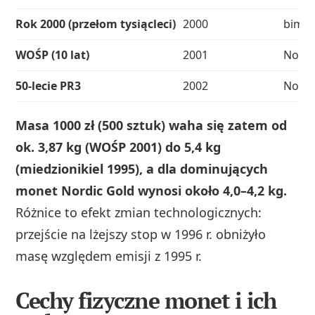
Rok 2000 (przełom tysiącleci)
2000
bimet
WOŚP (10 lat)
2001
Nordi
50-lecie PR3
2002
Nordi
Masa 1000 zł (500 sztuk) waha się zatem od
ok. 3,87 kg (WOŚP 2001) do 5,4 kg
(miedzionikiel 1995), a dla dominujących
monet Nordic Gold wynosi około 4,0–4,2 kg.
Różnice to efekt zmian technologicznych:
przejście na lżejszy stop w 1996 r. obniżyło
masę względem emisji z 1995 r.
Cechy fizyczne monet i ich