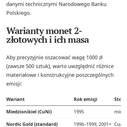
danymi technicznymi Narodowego Banku
Polskiego.
Warianty monet 2-
złotowych i ich masa
Aby precyzyjnie oszacować wagę 1000 zł
(zawsze 500 sztuk), warto uwzględnić różnice
materiałowe i konstrukcyjne poszczególnych
emisji:
Wariant
Rok emisji
Stop
Miedzionikiel (CuNi)
1995
miedz
Nordic Gold (standard)
1996–1999, 2001+
CuAl