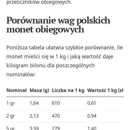
przeliczników obiegowych.
Porównanie wag polskich
monet obiegowych
Poniższa tabela ułatwia szybkie porównanie, ile
monet mieści się w 1 kg i jaką wartość daje
kilogram bilonu dla poszczególnych
nominałów:
Nominał
Masa (g)
Liczba na 1 kg
Wartość 1 kg (zł)
1 gr
1,64
610
0,61
2 gr
2,13
470
0,94
5 gr
3,59
279
1,40