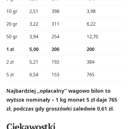
10 gr
2,51
398
3,98
20 gr
3,22
311
6,22
50 gr
3,94
254
12,70
1 zł
5,00
200
200
2 zł
5,21
192
384
5 zł
6,54
153
765
Najbardziej „opłacalny” wagowo bilon to
wyższe nominały – 1 kg monet 5 zł daje 765
zł, podczas gdy groszówki zaledwie 0,61 zł.
Ciekawostki