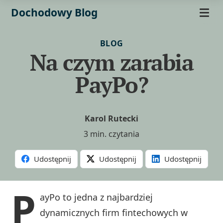
Dochodowy Blog
BLOG
Na czym zarabia
PayPo?
Karol Rutecki
3 min. czytania
Udostępnij
Udostępnij
Udostępnij
P
ayPo to jedna z najbardziej
dynamicznych firm fintechowych w