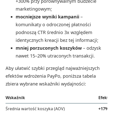
+300% przy porównywalnym budżecie
marketingowym;
mocniejsze wyniki kampanii
–
komunikaty o odroczonej płatności
podnoszą CTR średnio 3x względem
identycznych kreacji bez tej informacji;
mniej porzuconych koszyków
– odzysk
nawet 15–20% utraconych transakcji.
Aby ułatwić szybki przegląd najważniejszych
efektów wdrożenia PayPo, poniższa tabela
zbiera wybrane wskaźniki wydajności:
Wskaźnik
Efekt 
Średnia wartość koszyka (AOV)
+17% i 