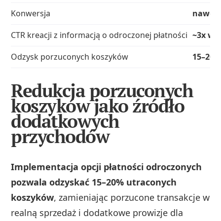
Konwersja
nawet 
CTR kreacji z informacją o odroczonej płatności
~3x wy
Odzysk porzuconych koszyków
15–20
Redukcja porzuconych
koszyków jako źródło
dodatkowych
przychodów
Implementacja opcji płatności odroczonych
pozwala odzyskać 15–20% utraconych
koszyków
, zamieniając porzucone transakcje w
realną sprzedaż i dodatkowe prowizje dla