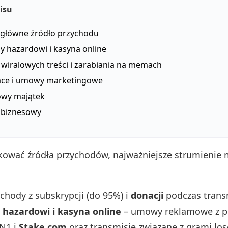
isu
o główne źródło przychodu
y hazardowi i kasyna online
 wiralowych treści i zarabiania na memach
ce i umowy marketingowe
wy majątek
 biznesowy
ować źródła przychodów, najważniejsze strumienie 
chody z subskrypcji (do 95%) i
donacji
podczas transm
 hazardowi i kasyna online
– umowy reklamowe z p
 N1 i
Stake.com
oraz transmisje związane z grami lo