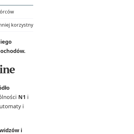
wórców
mniej korzystny
niego
dochodów.
ine
ódło
ólności
N1
i
utomaty i
widzów i