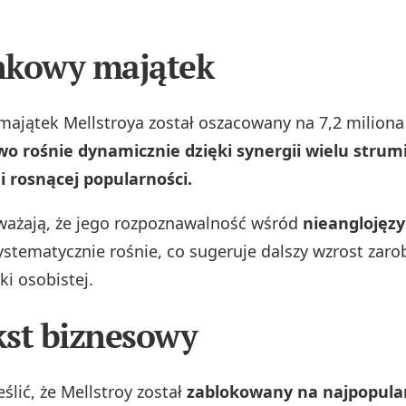
nkowy majątek
ajątek Mellstroya został oszacowany na 7,2 miliona
o rośnie dynamicznie dzięki synergii wielu strum
 rosnącej popularności.
ważają, że jego rozpoznawalność wśród
nieanglojęz
stematycznie rośnie, co sugeruje dalszy wzrost zaro
ki osobistej.
st biznesowy
ślić, że Mellstroy został
zablokowany na najpopular