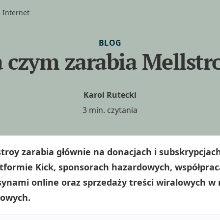
 Internet
BLOG
 czym zarabia Mellstr
Karol Rutecki
3 min. czytania
stroy zarabia głównie na donacjach i subskrypcjac
atformie Kick, sponsorach hazardowych, współprac
synami online oraz sprzedaży treści wiralowych w
iowych.