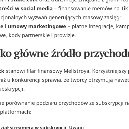
treści w social media
– finansowanie memów na Tik
cjonalnych wyzwań generujących masowy zasięg;
ce i umowy marketingowe
– płatne integracje, kam
e, kody partnerskie i prowizje.
ako główne źródło przychod
ck
stanowi filar finansowy Mellstroya. Korzystniejszy 
iż u konkurencji sprawia, że twórcy otrzymują nawe
bskrypcji.
kie porównanie podziału przychodów ze subskrypcji n
platformach:
ział streamera w subskrypcji
Uwagi