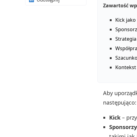
Zawartość wp
Kick jak
Sponsorz
Strategia
Współpra
Szacunko
Kontekst
Aby uporządk
następująco:
Kick
– przy
Sponsorzy
takimi jak