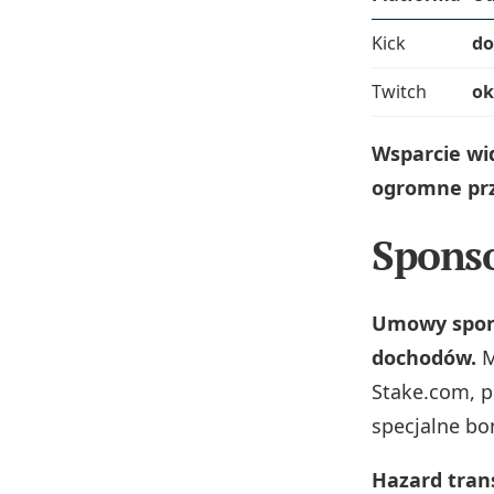
Kick
do
Twitch
ok
Wsparcie wid
ogromne prz
Sponso
Umowy spons
dochodów.
M
Stake.com, 
specjalne bo
Hazard tran