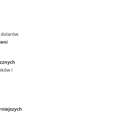
 dolarów.
ieni
ycznych
bków i
niejszych