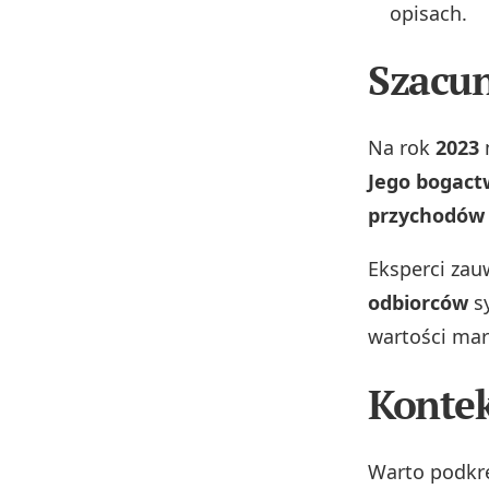
opisach.
Szacu
Na rok
2023
m
Jego bogactw
przychodów i
Eksperci zau
odbiorców
sy
wartości mar
Kontek
Warto podkre