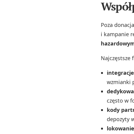
Współ
Poza donacja
i kampanie 
hazardowymi
Najczęstsze 
integracje
wzmianki p
dedykowan
często w 
kody partn
depozyty w
lokowani