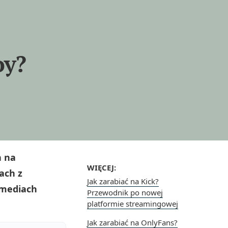
oy?
h na
WIĘCEJ:
ach z
Jak zarabiać na Kick?
 mediach
Przewodnik po nowej
platformie streamingowej
Jak zarabiać na OnlyFans?