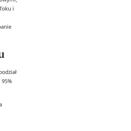
Toku i
panie
u
podział
t 95%
a