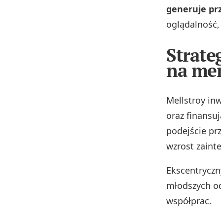
generuje pr
oglądalność,
Strate
na me
Mellstroy inw
oraz finansu
podejście pr
wzrost zaint
Ekscentryczn
młodszych od
współprac.