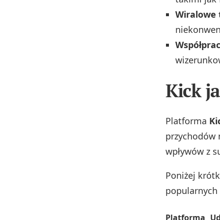
Wiralowe 
niekonwen
Współpra
wizerunkow
Kick j
Platforma
Ki
przychodów n
wpływów z su
Poniżej krót
popularnych 
Platforma
Ud