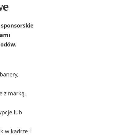
we
sponsorskie
mami
hodów.
 banery,
e z marką,
ypcje lub
k w kadrze i