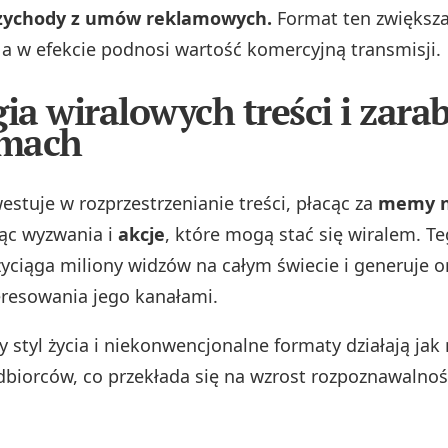
zychody z umów reklamowych.
Format ten zwiększ
 a w efekcie podnosi wartość komercyjną transmisji.
gia wiralowych treści i zara
mach
estuje w rozprzestrzenianie treści, płacąc za
memy n
jąc wyzwania i
akcje
, które mogą stać się wiralem. T
zyciąga miliony widzów na całym świecie i generuje o
eresowania jego kanałami.
y styl życia i niekonwencjonalne formaty działają ja
biorców, co przekłada się na wzrost rozpoznawalnośc