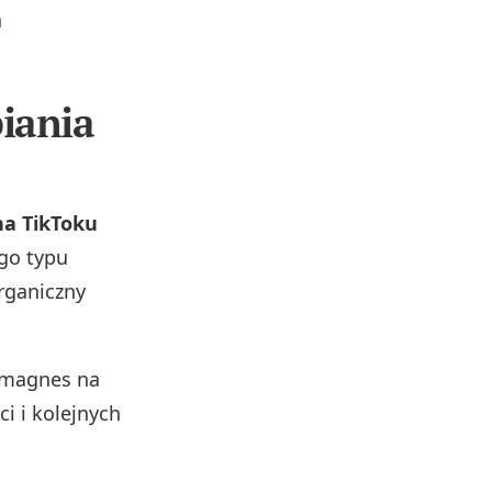
a
biania
a TikToku
ego typu
rganiczny
k magnes na
i i kolejnych