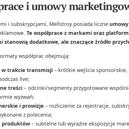
prace i umowy marketingo
mi i subskrypcjami, Mellstroy posiada liczne
umowy 
reklamowe.
Te współprace z markami oraz platfor
 stanowią dodatkowe, ale znaczące źródło przyc
formaty współprac obejmują:
 w trakcie transmisji
– krótkie wejścia sponsorskie,
odczas live;
e treści
– odcinki/segmenty przygotowane wspólni
formie wyzwań;
erskie i prowizje
– rozliczenie za rejestracje, subskr
ykonane z polecenia;
e produktów
– subtelne lub wyraźne ekspozycje mare