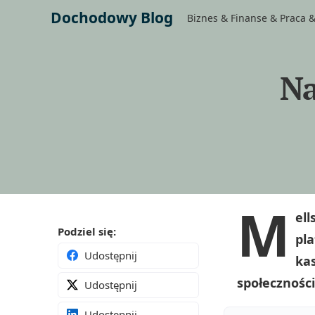
Dochodowy Blog
Biznes & Finanse & Praca &
Na
M
ell
Podziel się:
pl
Udostępnij
ka
społecznośc
Udostępnij
Udostępnij